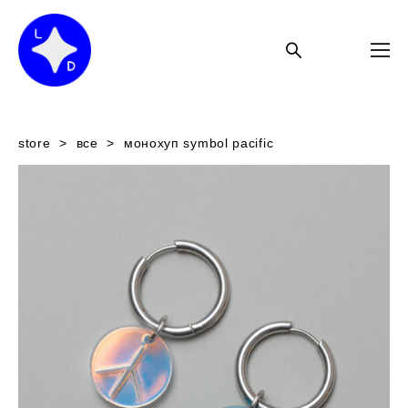
store
>
все
>
монохуп symbol pacific