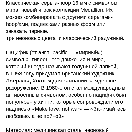
Классическая серьга-hoop 16 мм с символом
мира, новый игрок коллекции Medallion. Их
можно комбинировать с другими серьгами-
hoop'ами, подвесками разных форм или
заказать парные.
Три неоновых цвета и классический радужный.
Пацифик (от англ. pacific — «мирный») —
символ антивоенного движения и мира,
который иногда называют голубиной лапкой, —
в 1958 году придумал британский художник
Джеральд Холтом для кампании за ядерное
разоруже­ние. В 1960-е он стал международным
анти­военным символом: особенно пацифик был
попу­лярен у хиппи, которые сопро­вождали его
надписью «Make love, not war» — «Занимайтесь
любовью, а не вой­ной».
Материал: медицинская сталь, неоновый