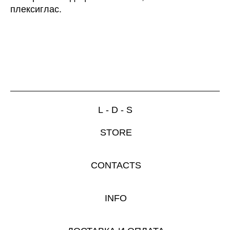
плексиглас.
L - D - S
STORE
CONTACTS
INFO