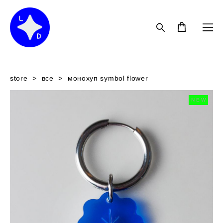
store
>
все
>
монохуп symbol flower
NEW